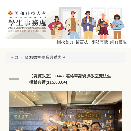
跳
到
主
要
內
容
區
回校首頁
留言板
網站導覽
網頁管理
首頁
資源教室畢業典禮專區
【資源教室】114-2 霍格華茲資源教室魔法生
授杖典禮(115.06.04)