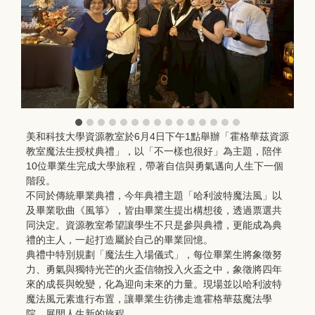
美和科技大學資源教室於6月4日下午1點舉辦「霍格華茲資源
教室魔法生授杖典禮」，以「不一樣也很好」為主題，陪伴
10位畢業生完成大學旅程，帶著自信與勇氣邁向人生下一個
階段。
不同於傳統畢業典禮，今年典禮主題「哈利波特魔法風」以
及畢業歌曲《風箏》，皆由畢業生提出構想後，透過票選共
同決定。資源教室希望讓學生不只是參與典禮，更能成為典
禮的主人，一起打造屬於自己的畢業回憶。
典禮中特別規劃「魔法生入場儀式」，每位畢業生將象徵努
力、勇氣與獨特光芒的火盃信物投入火盃之中，象徵將四年
來的成長與蛻變，化為迎向未來的力量。現場並以哈利波特
魔法風元素進行布置，讓畢業生彷彿走進霍格華茲魔法學
院，展開人生新的旅程。