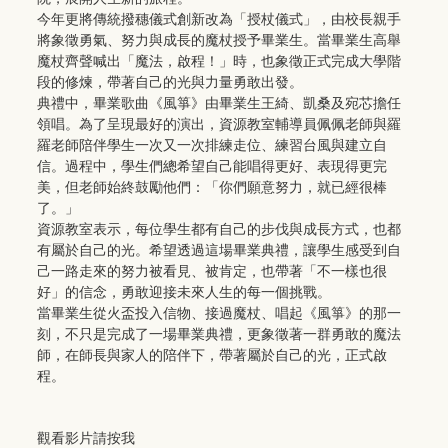
今年更將傳統撥穗儀式創新改為「授杖儀式」，由校長親手
將象徵勇氣、努力與成長的魔杖授予畢業生。當畢業生高舉
魔杖齊聲喊出「魔法，啟程！」時，也象徵正式完成大學階
段的修煉，帶著自己的光與力量勇敢出發。
典禮中，畢業歌曲《風箏》由畢業生王綺、凱桑及宛芯擔任
領唱。為了呈現最好的演出，資源教室輔導員佩佩老師與羅
羅老師陪伴學生一次又一次排練走位、練習台風與建立自
信。過程中，學生們總希望自己能唱得更好、表現得更完
美，但老師始終鼓勵他們：「你們願意努力，就已經很棒
了。」
資源教室表示，每位學生都有自己的步伐與成長方式，也都
有屬於自己的光。希望透過這場畢業典禮，讓學生感受到自
己一路走來的努力被看見、被肯定，也帶著「不一樣也很
好」的信念，勇敢迎接未來人生的每一個挑戰。
當畢業生從火盃投入信物、接過魔杖、唱起《風箏》的那一
刻，不只是完成了一場畢業典禮，更象徵著一群勇敢的魔法
師，在師長與家人的陪伴下，帶著屬於自己的光，正式啟
程。
觀看影片請按我