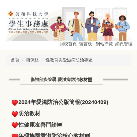
跳
到
主
要
內
容
區
回校首頁
留言板
網站導覽
網頁管理
首頁
衛保組
性教育與愛滋病防治專區
衛福部疾管署-愛滋病防治教材🆕
2024年愛滋防治公版簡報(20240409)
防治教材
性健康友善門診
🆕
年輕族群愛滋防治核心教材
🆕