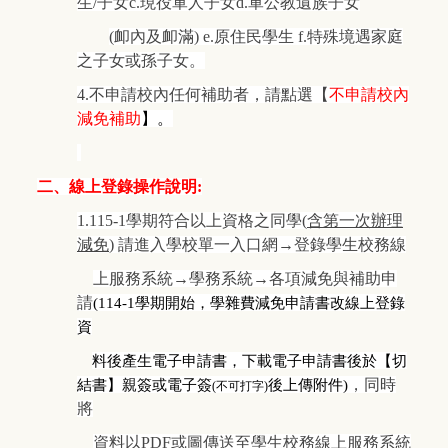
生/子女c.現役軍人子女d.軍公教遺族子女
(
卹內及卹滿) e.原住民學生 f.特殊境遇家庭
之子女或孫子女。
4.
不申請校內任何補助者，請點選【
不申請校內
減免補助
】。
二、線上登錄操作說明:
1.115-1
學期符合以上資格之同學(
含第一次辦理
減免
) 請進入學校單一入口網→登錄學生校務線
上服務系統→學務系統→各項減免與補助申
請
(114-1
學期開始，學雜費減免申請書改線上登錄
資
料後產生電子申請書，下載電子申請書後於
【
切
結書】親簽或電子簽
後上傳附件)
，同時
(
不可打字)
將
資料以PDF或圖傳送至學生校務線上服務系統