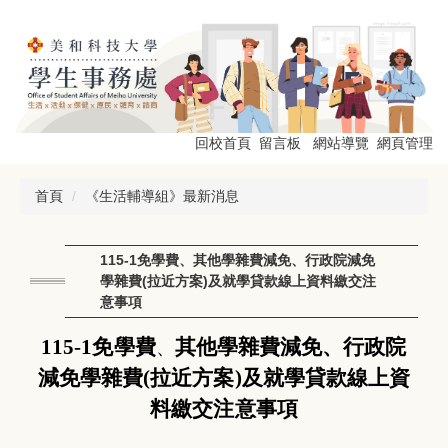
跳
到
主
要
內
容
區
回校首頁
留言板
網站導覽
網頁管理
首頁
《生活輔導組》最新消息
115-1免學費、其他學雜費減免、行政院減免
學雜費(拉近方案)及就學貸款線上資料繳交注
意事項
115-1
免學費
其他學雜費減免
、行政院
、
減免學雜費(拉近方案)
及就學貸款線上資
料繳交注意事項