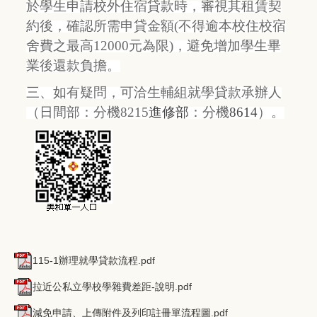
於學生申請校外住宿貸款時，審視其租賃契
約後，確認所需申貸金額(不得逾本校住校宿
舍費之最高12000元為限)，避免增加學生畢
業後還款負擔。
三、如有疑問，可洽生輔組就學貸款承辦人
（
日間部
：分機821
5
進修部
：分機
8614
）。
115-1辦理就學貸款流程.pdf
拉近公私立學校學雜費差距-說明.pdf
減免申請、上傳附件及列印註冊單流程圖.pdf