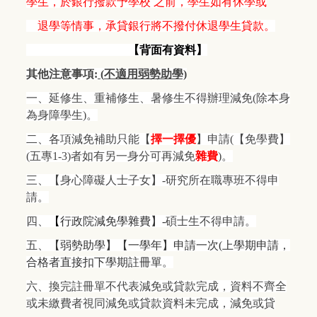
學生，於銀行撥款予學校 之前，學生如有休學或
退學等情事，承貸銀行將不撥付休退學生貸款。
【背面有資料】
其他注意事項:
(
不適用弱勢助學)
一、延修生、重補修生、暑修生不得辦理減免(除本身
為身障學生)。
二、各項減免補助只能
【
擇一擇優
】
申請(【免學費】
(五專1-3)者如有另一身分可再減免
雜費
)
。
三、【身心障礙人士子女】-研究所在職專班不得申
請。
四、
【
行政院減免學雜費】-
碩士生不得申請。
五、
【弱勢助學】【一學年】申請一次(上學期申請，
合格者直接扣下學期註冊單
。
六、換完註冊單不代表減免或貸款完成，資料不齊全
或未繳費者視同減免或貸款資料未完成，減免或貸