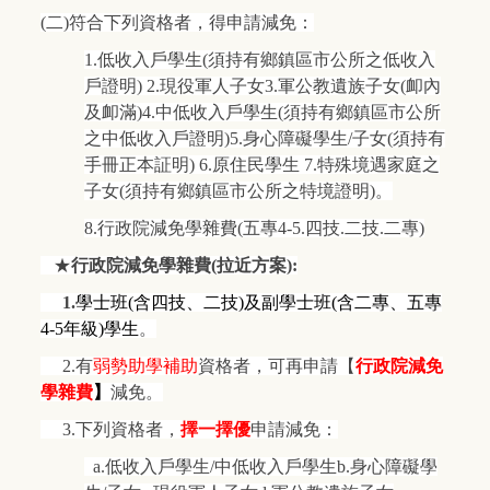
(
二)符合下列資格者，得申請減免：
1.
低收入戶學生(須持有鄉鎮區市公所之低收入
戶證明) 2.現役軍人子女3.軍公教遺族子女(卹內
及卹滿)4.中低收入戶學生(須持有鄉鎮區市公所
之中低收入戶證明)5.身心障礙學生/子女(須持有
手冊正本証明) 6.原住民學生 7.特殊境遇家庭之
子女(須持有鄉鎮區市公所之特境證明)。
8.
行政院減免學雜費(五專4-5.四技.二技.二專)
★
行政院減免學雜費(拉近方案):
1.
學士班(含四技、二技)及副學士班(含二專、五專
4-5年級)學生
。
2.
有
弱勢助學補助
資格者，可再申請【
行政院減免
學雜費
】
減免。
3.
下列資格者，
擇一擇優
申請減免：
a.
低收入戶學生/中低收入戶學生b.身心障礙學