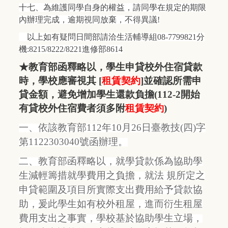
十七、為維護同學自身的權益，請同學在規定的期限
內辦理完成，逾期視同放棄，不得異議!
以上如有疑問日間部請洽生活輔導組08-7799821分
機:8215/8222/8221進修部8614
★
教育部函釋略以，學生申貸校外住宿貸款
時，學校應審視其
[
租賃契約
]
並確認所需申
貸金額，避免增加學生還款負擔
(112-2
開始
有貸校外住宿費者須多附
租賃契約
)
一、依該教育部112年10月26日臺教技(四)字
第1122303040號函辦理。
二、教育部函釋略以，就學貸款係為協助學
生減輕籌措就學費用之負擔，就法 規所定之
申貸範圍及項目所實際支出費用給予貸款協
助，爰此學生如有校外租屋，進而衍生租屋
費用支出之事實，學校基於協助學生立場，