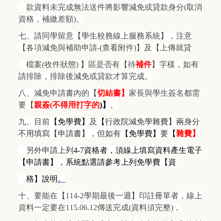
款資料未完成無法送件將影響減免或貸款身分(取消
資格，補繳差額)。
七、請同學留意【學生校務線上服務系統】，注意
【各項減免與補助申請-(查看附件)】及【上傳就貸
檔案(收件狀態) 】區是否有【待
補件
】字樣，如有
請排除，排除後減免或貸款才算完成。
八、減免申請書內的【
切結書】
家長與學生簽名都需
要【
親簽(
不得用打字的
)
】
。
九、
目前
【免學費】
及
【
行政院減免學雜費】兩身分
不用填寫【申請書】，但如有
【免學費】
要
【
雜費】
另外申請上列
4-7
資格者，須線上填寫資料產生電子
【申請書】，系統點選請參考上列免學費【資
格】說明
。
十、要能在【114-2學期最後一週】印註冊單者，線上
資料一定要在115.06.12傳送完成(資料須完整)，