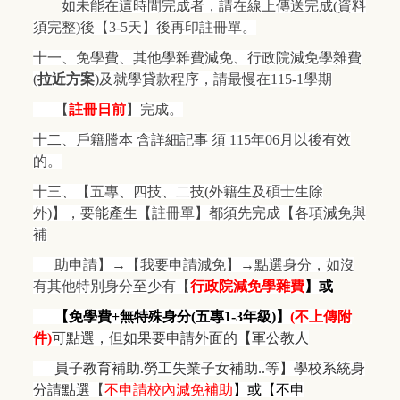
如未能在這時間完成者，請在線上傳送完成(資料
須完整)後【3-5天】後再印註冊單。
十一、免學費、其他學雜費減免、行政院減免學雜費
(
拉近方案
)及就學貸款程序，請最慢在115-1學期
【
註冊日前
】完成。
十二、戶籍謄本 含詳細記事 須 115年06月以後有效
的。
十三、【五專、四技、二技(外籍生及碩士生除
外)】，要能產生【註冊單】都須先完成【各項減免與
補
助申請】→【我要申請減免】→點選身分，如沒
有其他特別身分至少有【
行政院減免學雜費
】或
【免學費+無特殊身分(五專1-3年級)】
(
不上傳附
件)
可點選，但如果要申請外面的【軍公教人
員子教育補助.勞工失業子女補助..等】學校系統身
分請點選
【
不申請校內減免補助
】或【不申