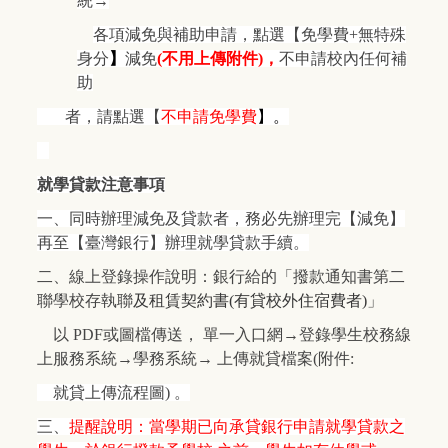
統→
各項減免與補助申請，點選【免學費+無特殊
身分
】
減免
(
不用上傳附件)，
不申請校內任何補
助
者，請點選【
不申請免學費
】。
就學貸款注意事項
一、同時辦理減免及貸款者，務必先辦理完【減免】
再至【臺灣銀行】辦理就學貸款手續。
二、線上登錄操作說明：銀行給的「撥款通知書第二
聯學校存執聯
及租賃契約書(有貸校外住宿費者)
」
以 PDF或圖檔傳送， 單一入口網→登錄學生校務線
上服務系統→學務系統→ 上傳就貸檔案(附件:
就貸上傳流程圖) 。
三、
提醒說明：當學期已向承貸銀行申請就學貸款之