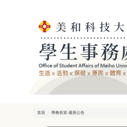
跳
到
主
要
內
容
區
首頁
學務長室-最新公告