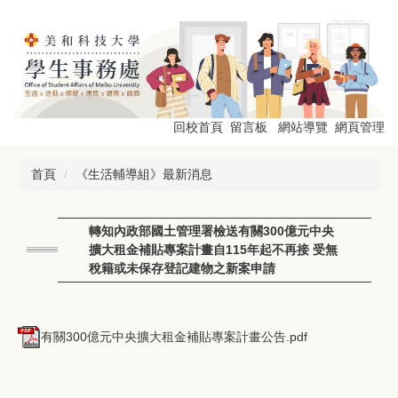
跳
到
主
要
內
容
區
回校首頁
留言板
網站導覽
網頁管理
首頁
《生活輔導組》最新消息
轉知內政部國土管理署檢送有關300億元中央
擴大租金補貼專案計畫自115年起不再接 受無
稅籍或未保存登記建物之新案申請
有關300億元中央擴大租金補貼專案計畫公告.pdf