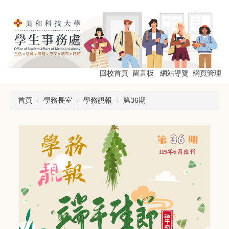
跳
到
主
要
內
容
區
回校首頁
留言板
網站導覽
網頁管理
首頁
學務長室
學務靚報
第36期