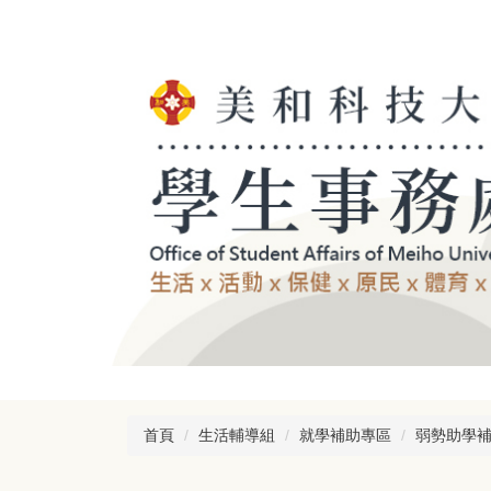
跳
到
主
要
內
容
區
首頁
生活輔導組
就學補助專區
弱勢助學補