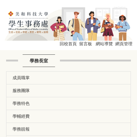
跳
到
主
要
內
容
區
回校首頁
留言板
網站導覽
網頁管理
學務長室
成員職掌
服務團隊
學務特色
學輔經費
學務靚報