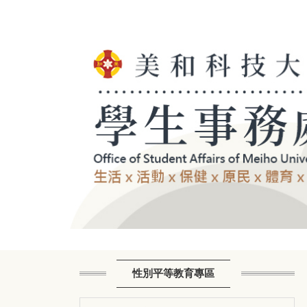
跳
到
主
要
內
容
區
性別平等教育專區