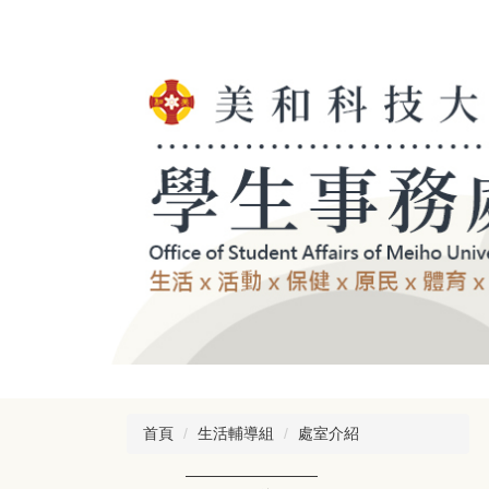
跳
到
主
要
內
容
區
首頁
生活輔導組
處室介紹