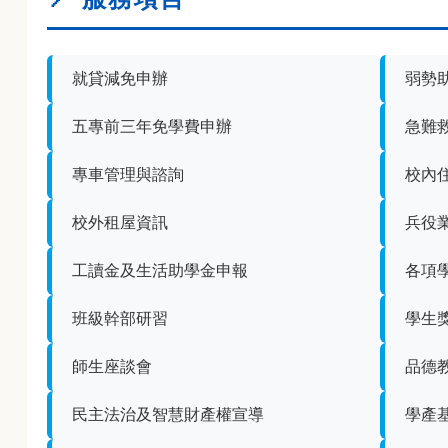
就貸減免申辦
弱勢
五專前三年免學費申辦
急難
專車管理與諮詢
校內
校外租屋資訊
兵役
工讀金及生活助學金申報
各項
班級幹部研習
學生獎
師生座談會
品德
民主法治及智慧財產權宣導
學產