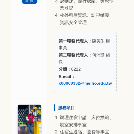
組員
缺曠課、操行成績、獎懲作
業登記
校外租屋資訊、訪視輔導、
資訊安全管理
第一職務代理人：
陳美朱 辦
事員
第二職務代理人：
何沛珊 組
長
分機：
8222
E-mail：
x00009332@meiho.edu.tw
服務項目
辦理住宿申請、床位抽籤、
寢室安排事宜
住宿生退宿、退費等事宜