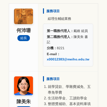
服務項目
綜理生輔組業務
何沛珊
第一職務代理人：
戴維 組員
第二職務代理人：
陳美朱 書
組長
記
分機：
8221
E-mail：
x00012383@meiho.edu.tw
服務項目
就學貸款、學雜費減免、五
專免學費
生活助學金、工讀助學金
陳美朱
整體獎補助、基本資料庫填