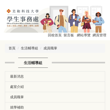
跳
到
主
要
內
容
區
回校首頁
留言板
網站導覽
網頁管理
首頁
生活輔導組
成員職掌
生活輔導組
最新消息
處室介紹
成員職掌
就學補助