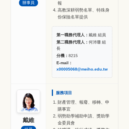
辦事員
報
高教深耕弱勢名單、特殊身
份保險名單提供
第一職務代理人：
戴維 組員
第二職務代理人：
何沛珊 組
長
分機：
8215
E-mail：
x00005068@meiho.edu.tw
服務項目
財產管理、報廢、移轉、申
購事宜
弱勢助學補助申請、獎助學
戴維
金委員會