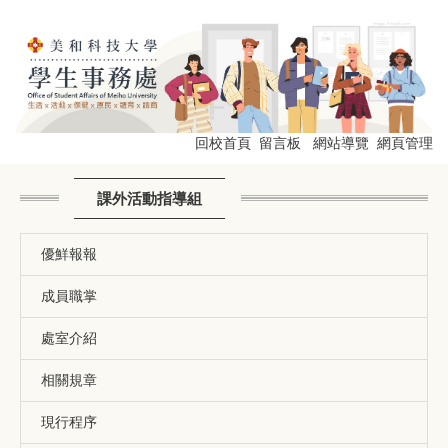
跳
到
主
要
內
容
區
回校首頁
留言板
網站導覽
網頁管理
課外活動指導組
優鮮報報
成員職掌
處室介紹
相關規章
現行程序