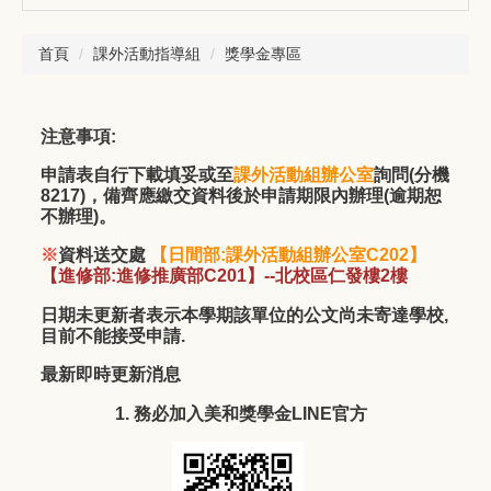
首頁
課外活動指導組
獎學金專區
注意事項:
申請表自行下載填妥或至
課外活動組辦公室
詢問(分機
8217)，備齊應繳交資料後於申請期限內辦理(逾期恕
不辦理)。
※
資料送交處
【日間部:
課外活動組辦公室C202
】
【進修部:進修推廣部C201】--北校區仁發樓2樓
日期未更新者表示本學期該單位的公文尚未寄達學校,
目前不能接受申請.
最新即時更新消息
1. 務必加入美和獎學金LINE官方