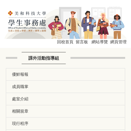
跳
到
主
要
內
容
區
回校首頁
留言板
網站導覽
網頁管理
課外活動指導組
優鮮報報
成員職掌
處室介紹
相關規章
現行程序