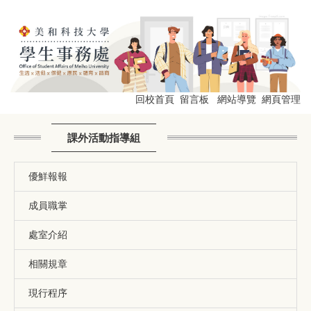
跳
到
主
要
內
容
區
回校首頁
留言板
網站導覽
網頁管理
課外活動指導組
優鮮報報
成員職掌
處室介紹
相關規章
現行程序