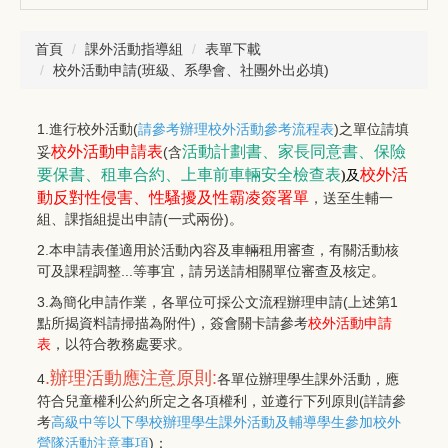
首頁
課外活動指導組
表單下載
校外活動申請(班級、系學會、社團外出必填)
1.進行校外活動(
請參考辦理校外活動參考流程表
)之單位請填
校外活動申請表
活動計劃書
、
家長同意書
、
保險
妥
(含
要保書
、
租車合約
、
上車前車輛安全檢查表
校外活
及
)
動
反對性侵害、性騷擾及性霸凌簽署單
，送至生輔一
組、課指組提出申請(一式兩份)。
2.本申請表僅適用於活動內容及車輛租用審查，有關活動核
可及課程調整...等事宜，請另送請相關單位審查及核定。
3.為簡化申請作業，各單位可採公文流程辦理申請(上述第1
點所揭資料請掃描為附件)，簽會關卡請參考
校外活動申請
表
，以符合教務處要求。
.辦理活動應注意原則:
4
各單位辦理學生課外活動，應
符合兒童權利公約所定之各項權利，並遵行下列原則(詳請參
考
高級中等以下學校辦理學生課外活動及輔導學生參加校外
營隊活動注意事項
)：