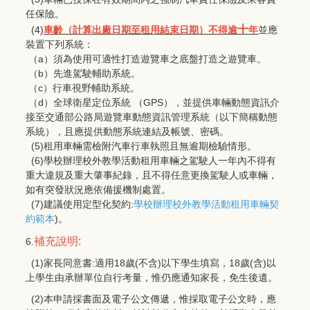
任保險。
十
(4)
車齡（計算出廠日期至租用結束日期）不得逾
年
並應
裝置下列系統：
（a）須為使用可適性打造遊覽車之底盤打造之遊覽車。
（b）先進駕駛輔助系統。
（c）行車視野輔助系統。
（d）全球衛星定位系統 （GPS），並提供車輛動態資訊介
接至交通部公路局遊覽車動態資訊管理系統（以下簡稱動態
系統），且應提供動態系統連結及帳號、密碼。
(5)租用車輛需檢附汽車行車執照且無逾期檢驗情形。
(6)學校辦理校外教學活動租用車輛之駕駛人一年內不得有
重大違規及重大肇事紀錄，且不得任意更換駕駛人或車輛，
如有突發狀況應依備援機制處置。
(7)建議使用定型化契約:
學校辦理校外教學活動租用車輛契
約範本
)
。
補充說明:
6.
(1)家長同意書:適用18歲(不含)以下學生填寫，18歲(含)以
上學生由承辦單位自行考量，惟仍應通知家長，免生後遺。
(2)本申請採書面及電子公文傳遞，惟採取電子公文時，應