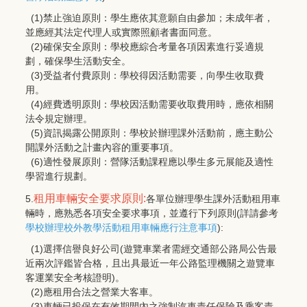
(1)禁止強迫原則：學生應依其意願自由參加；未成年者，
並應經其法定代理人或實際照顧者書面同意。
(2)確保安全原則：學校應綜合考量各項因素進行妥適規
劃，確保學生活動安全。
(3)受益者付費原則：學校得因活動需要，向學生收取費
用。
(4)經費透明原則：學校因活動需要收取費用時，應依相關
法令規定辦理。
(5)資訊揭露公開原則：學校於辦理課外活動前，應主動公
開課外活動之計畫內容的重要事項。
(6)適性發展原則：營隊活動課程應以學生多元展能及適性
學習進行規劃。
租用車輛安全要求原則:
5.
各單位辦理學生課外活動租用車
輛時，應熟悉各項安全要求事項，並遵行下列原則(詳請參考
學校辦理校外教學活動租用車輛應行注意事項
):
(1)選擇信譽良好公司(遊覽車業者需經交通部公路局公告最
近兩次評鑑皆合格，且出具最近一年公路監理機關之遊覽車
客運業安全考核證明)。
(2)應租用合法之營業大客車。
(3)車輛已投保在有效期間內之強制汽車責任保險及乘客責