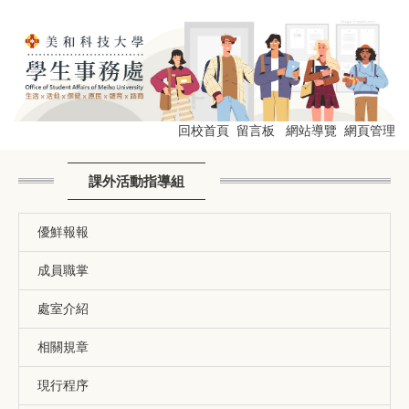
跳
到
主
要
內
容
區
回校首頁
留言板
網站導覽
網頁管理
課外活動指導組
優鮮報報
成員職掌
處室介紹
相關規章
現行程序