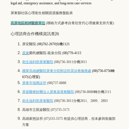
legal aid, emergency assistance, and long-term care services
屏東縣社區心理衛生相關資源服務盤點表
高屏地區精神醫療單位
(聯絡方式參考自
青壯世代心理健康支持方案
)
心理諮商合作機構資訊查詢
屏安醫院
(
08)762-2670分機1121
屏東
榮民總醫院-龍泉分院
(
08)770-4115
衛生福利部屏東醫院
(08)736-3011
分機
2811
國軍高雄總醫院屏東分院附設民眾診療服務處
(
08)756-0756
轉
637(
心理室
)
屏東市瑞興診所
(08)737-8888
屏基醫療財團法人屏東基督教醫院
(08)736-8686轉分機2111
衛生福利部屏東醫院
(08)736-3011
分機
2811
、
2809
、
2803
高雄市立凱旋醫院
(07)735-3171
高雄家慈診所
(07)333-3375 有提供心理諮商，但未參與衛服部
方案