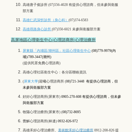
高雄唐子俊診所
(07)556-4028
有提供心理諮商，但未參與衛服
部方案
高雄仁武深忻診所（身心科）
(07)374-6583
高雄尋路身心診所
(07)350-6021 未參與衛服部方案
高屏地區心理衛生中心/心理諮商所/心理治療所
屏東縣「內埔區
/
潮州區」社區心理衛生中心
(08)779-9979(內
埔)/789-3447(潮州)
(提供民眾免費心理諮商)
高雄心理社區衛生中心：
各分區聯絡資訊
(
屏東大學
)迎曦心理諮商所 (
08)721-3448
有提供心理諮商，但
未參與衛服部方案
好好心理諮商所
(屏東市)
0905-270-608
有提供心理諮商，但未參
與衛服部方案
牧陽心理治療所
(屏東市) (
08)732-8695
覺解心理諮商所
(林邊)
0932-826-972
高雄禾好心理治療所
、
美術館禾好心理治療所
0912-208-826 提