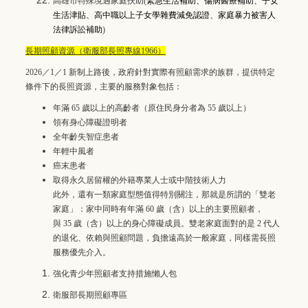
高雄市特殊境遇家庭扶助
(
緊急生活補助、傷病醫療補助、子女
生活津貼、
高中職以上子女學雜費減免認證
、
家庭暴力被害人
法律訴訟補助
)
長期照顧資源（衛服部長照專線1966）
2026／1／1
新制上路後，政府針對實際有照顧需求的族群，提供特定
條件下的長照資源，主要的服務對象包括：
年滿
65
歲以上的高齡者（原住民身分者為
55
歲以上）
領有身心障礙證明者
全年齡失智症患者
年輕中風者
癌末患者
取得永久居留權的外籍專業人士或中階技術人力
此外，還有一類家庭型態值得特別關注，那就是所謂的「雙老
家庭」：家中同時有年滿
60
歲（含）以上的主要照顧者，
與
35
歲（含）以上的身心障礙成員。雙老家庭面對的是
2
代人
的退化、依賴與照顧問題，負擔遠高於一般家庭，同樣需長照
服務優先介入。
強化青少年照顧者支持措施懶人包
衛服部長期照顧專區