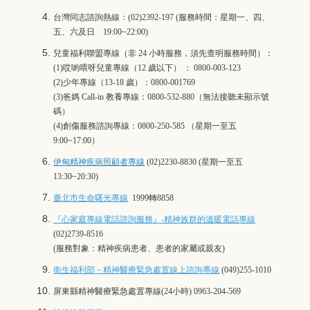
台灣同志諮詢熱線
：(02)2392-197 (服務時間：
星期一、四、
五、六及日 19:00~22:00)
兒童福利聯盟專線
（非 24 小時服務，須先查明服務時間）：
(1)哎喲喂呀兒童專線（12 歲以下） ： 0800-003-123
(2)少年專線（13-18 歲）：0800-001769
(3)爸媽 Call-in 教養專線：0800-532-880（無法接聽未顯示號
碼）
(4)創傷服務諮詢專線：0800-250-585 （星期一至五
9:00~17:00）
伊甸精神疾病照顧者專線
(02)2230-8830 (星期一至五
13:30~20:30)
臺北市生命曙光專線
1999轉8858
『心家庭專線電話諮詢服務』-精神族群的溫暖電話專線
(02)2739-8516
(服務對象：精神疾病患者、患者的家屬或親友)
衛生福利部－精神醫療緊急處置線上諮詢專線
(049)255-1010
屏東縣精神醫療緊急處置專線
(24小時) 0963-204-569