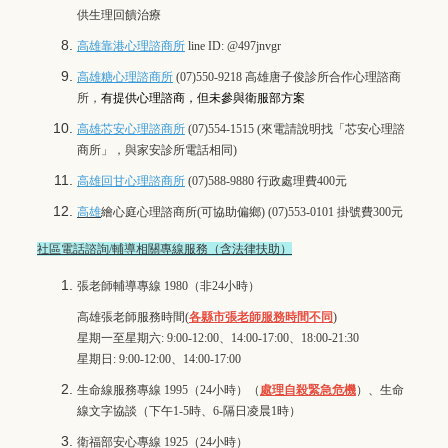
供生理回饋治療
高雄靠港心理諮商所
line ID: @497jnvgr
高雄糖心理諮商所
(07)550-9218 高雄唐子俊診所合作心理諮商
所，
有提供心理諮商，但未參與衛服部方案
高雄芯安心理諮商所
(07)554-1515 (來電請說明找「芯安心理諮
商所」，與家安診所電話相同)
高雄回甘心理諮商所
(07)588-9880 行政處理費400元
高雄
繪心庭心理諮商所(可協助偏鄉)
(07)553-0101 掛號費300元
社區電話諮詢/輔導相關專線服務（含法律扶助）
張老師輔導專線 1980
（非24小時）
高雄張老師服務時間(
各縣市張老師服務時間不同
)
星期一至星期六: 9:00-12:00、14:00-17:00、18:00-21:30
星期日: 9:00-12:00、14:00-17:00
生命線服務專線 1995
（24小時）（
處理自殺緊急危機
）、
生命
線文字協談
（下午1-5時、6-隔日凌晨1時）
衛福部安心專線 1925
（24小時）