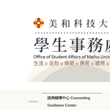
跳
到
主
要
內
容
區
諮商輔導中心 Counseling
Guidance Center